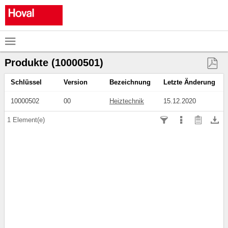

Produkte (10000501)

Schlüssel
Version
Bezeichnung
Letzte Änderung
10000502
00
Heiztechnik
15.12.2020




1
Element(e)